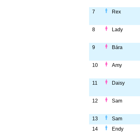
7
Rex
8
Lady
9
Bára
10
Amy
11
Daisy
12
Sam
13
Sam
14
Endy