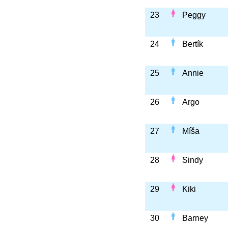
23
Peggy
24
Bertík
25
Annie
26
Argo
27
Míša
28
Sindy
29
Kiki
30
Barney