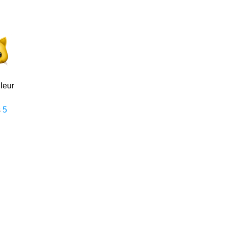
leur
s
5