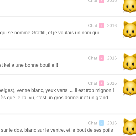
Chat
2016
♀
Chat
2016
♀
e qui se nomme Graffiti, et je voulais un nom qui
Chat
2016
♀
et kel a une bonne bouille!!!
Chat
2016
♀
eiges), ventre blanc, yeux verts, ... Il est trop mignon !
s que je l'ai vu, c'est un gros dormeur et un grand
Chat
2016
♂
sur le dos, blanc sur le ventre, et le bout de ses poils