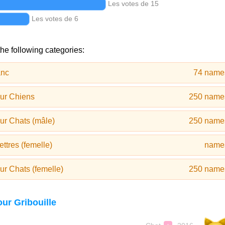
Les votes de 15
Les votes de 6
the following categories:
anc
74 name
ur Chiens
250 name
ur Chats (mâle)
250 name
ttres (femelle)
name
r Chats (femelle)
250 name
ur Gribouille