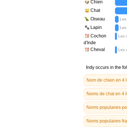
Chien
Chat
Oiseau
Les
Lapin
Les
Cochon
Les 
d'Inde
Cheval
Les 
Indy occurs in the fo
Nom de chien en 4 le
Noms de chat en 4 le
Noms populaires pou
Noms populaires fra