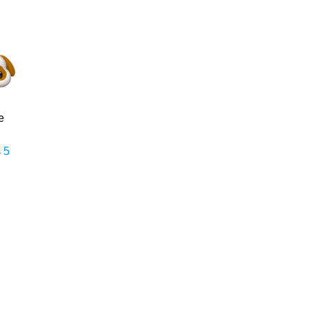
e
s
5