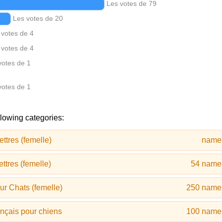
Les votes de 79
Les votes de 20
 votes de 4
 votes de 4
votes de 1
votes de 1
llowing categories:
ttres (femelle)
name
ttres (femelle)
54 name
r Chats (femelle)
250 name
nçais pour chiens
100 name