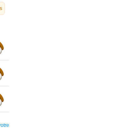
s
votre