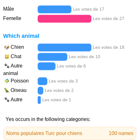
Mâle
Les votes de 17
Femelle
Les votes de 27
Which animal
Chien
Les votes de 18
Chat
Les votes de 10
Autre
Les votes de 6
animal
Poisson
Les votes de 3
Oiseau
Les votes de 2
Autre
Les votes de 1
Yes occurs in the following categories:
Noms populaires Turc pour chiens
100 names