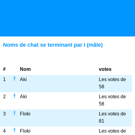
Noms de chat se terminant par I (mâle)
#
Nom
votes
1
Aki
Les votes de
58
2
Aki
Les votes de
58
3
Floki
Les votes de
81
4
Floki
Les votes de