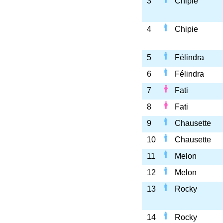
3
Chipie
4
Chipie
5
Félindra
6
Félindra
7
Fati
8
Fati
9
Chausette
10
Chausette
11
Melon
12
Melon
13
Rocky
14
Rocky