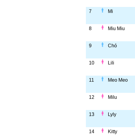
7
Mi
8
Miu Miu
9
Chó
10
Lili
11
Meo Meo
12
Milu
13
Lyly
14
Kitty