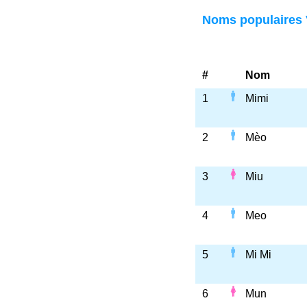
Noms populaires 
#
Nom
1
Mimi
2
Mèo
3
Miu
4
Meo
5
Mi Mi
6
Mun